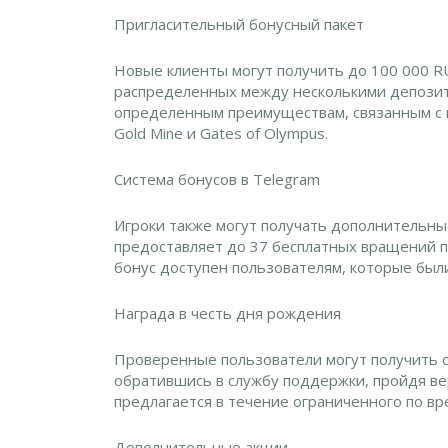
Пригласительный бонусный пакет
Новые клиенты могут получить до 100 000 R
распределенных между несколькими депозит
определенным преимуществам, связанным с 
Gold Mine и Gates of Olympus.
Система бонусов в Telegram
Игроки также могут получать дополнительны
предоставляет до 37 бесплатных вращений п
бонус доступен пользователям, которые были
Награда в честь дня рождения
Проверенные пользователи могут получить с
обратившись в службу поддержки, пройдя ве
предлагается в течение ограниченного по в
Дополнительные акции