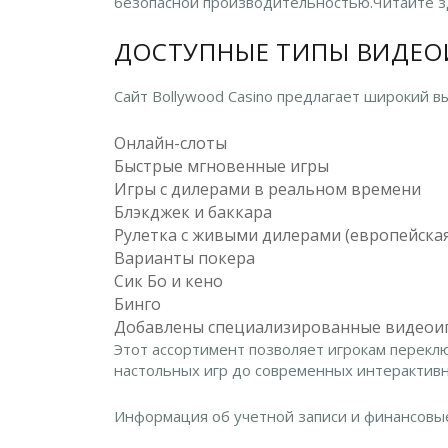
безопасной производительностью.Читайте 
ДОСТУПНЫЕ ТИПЫ ВИДЕО
Сайт Bollywood Casino предлагает широкий вы
Онлайн-слоты
Быстрые мгновенные игры
Игры с дилерами в реальном времени
Блэкджек и баккара
Рулетка с живыми дилерами (европейская
Варианты покера
Сик Бо и кено
Бинго
Добавлены специализированные видеои
Этот ассортимент позволяет игрокам перекл
настольных игр до современных интерактивн
Информация об учетной записи и финансовы