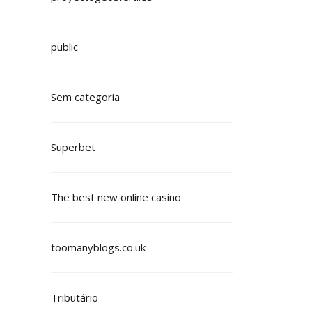
public
Sem categoria
Superbet
The best new online casino
toomanyblogs.co.uk
Tributário