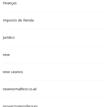
Finanças
Imposto de Renda
Jurídico
new
new casinos
newnormalfest.co.uk
proyectogeosfera.es