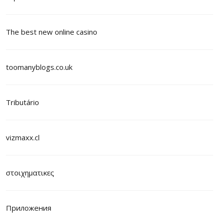
The best new online casino
toomanyblogs.co.uk
Tributário
vizmaxx.cl
στοιχηματικες
Приложения