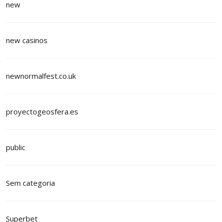
new
new casinos
newnormalfest.co.uk
proyectogeosfera.es
public
Sem categoria
Superbet